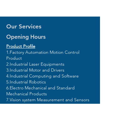
Our Services
Opening Hours
Product Profile
1.Factory Automation Motion Control
Product
2.Industrial Laser Equipments
3.Industrial Motor and Drivers
4.Industrial Computing and Software
5.Industrial Robotics
6.Electro Mechanical and Standard
Mechanical Products
7.Vision system Measurement and Sensors
Mon - Fri: 8am - 5pm
Contact Us
Location : 52/210 M.2 Srinakarin
Rd., Bangkaew, Bangplee,