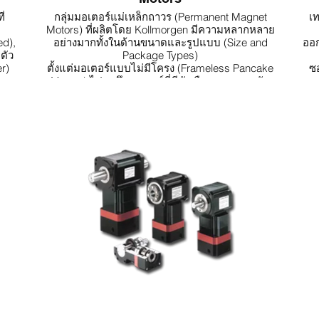
่
กลุ่มมอเตอร์แม่เหล็กถาวร (Permanent Magnet
เท
Motors) ที่ผลิตโดย Kollmorgen มีความหลากหลาย
ed),
อย่างมากทั้งในด้านขนาดและรูปแบบ (Size and
ออก
ตัว
Package Types)
r)
ตั้งแต่มอเตอร์แบบไม่มีโครง (Frameless Pancake
ซ
Motors) ไปจนถึงมอเตอร์ที่มีตัวเรือนและเพลาขับ
ะ
พร้อมความเร่งสูง (High Acceleration
Housed/Shafted Motors)
รอ
Kollmorgen นำเสนอชุดมอเตอร์อุตสาหกรรม
ประสิทธิภาพสูงที่ครบถ้วนที่สุดในปัจจุบัน
ปรั
เมื่อนำมอเตอร์อุตสาหกรรมที่มีให้เลือกหลากหลายนี้
มารวมกับชุดไดรฟ์เซอร์โว (High Performance Servo
Drives) หรือไดรฟ์สเต็ปเปอร์ (Stepper Drives) ของ
เรา
เราสามารถตอบโจทย์ความต้องการที่ท้าทายที่สุดของ
คุณ และช่วยให้คุณสร้างเครื่องจักรที่ดีกว่า ได้รวดเร็ว
ใช
กว่า
มีต
มี