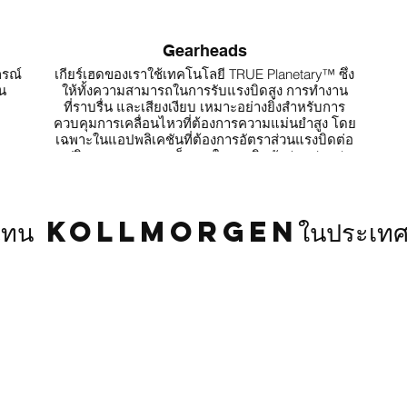
Gearheads
ร
กรณ์
เกียร์เฮดของเราใช้เทคโนโลยี TRUE Planetary™ ซึ่ง
D
ัน
ให้ทั้งความสามารถในการรับแรงบิดสูง การทำงาน
คว
ที่ราบรื่น และเสียงเงียบ เหมาะอย่างยิ่งสำหรับการ
ควบคุมการเคลื่อนไหวที่ต้องการความแม่นยำสูง โดย
ไ
เฉพาะในแอปพลิเคชันที่ต้องการอัตราส่วนแรงบิดต่อ
ปริมาตรสูง ความแข็งแรงในการบิดตัว (torsional
stiffness) สูง และค่าความคลาด (backlash) ต่ำ เกียร์
ลด
เฮดทั้งหมดของเรามีการหล่อลื่นถาวรและไม่ต้องบำรุง
รักษา
ร
วแทน
Kollmorgen
ในประเท
ด้วยเทคโนโลยีใหม่ การออกแบบที่พัฒนา และตัวเลือก
พ
การติดตั้งที่หลากหลาย เราจึงสามารถนำเสนอไลน์
ผลิตภัณฑ์เกียร์เฮดแบบ Planetary ที่หลากหลายที่สุด
ในโลก เรามุ่งมั่นที่จะมีโซลูชันสำหรับทุกความต้องการ
ของลูกค้า ด้วยอัตราทดที่หลากหลาย ลูกค้าสามารถลด
ความเร็ว เพิ่มแรงบิด หรือปรับอินเนอร์เชียให้เหมาะสม
เพื่อให้ได้ระบบเซอร์โวที่มีเสถียรภาพและควบคุมได้ดี
ผลิตภัณฑ์ของเราครอบคลุม:
Helical Crowned True Planetary Gearheads ในรุ่น