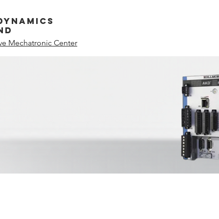
dynamics
nd
ive Mechatronic Center