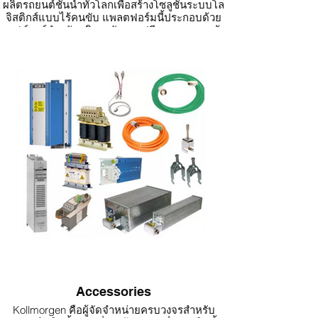
ผลิตรถยนต์ชั้นนำทั่วโลกเพื่อสร้างโซลูชันระบบโล
II
จิสติกส์แบบไร้คนขับ แพลตฟอร์มนี้ประกอบด้วย
ความปลอดภัยของเครื่องจักร (Functional &
ซอฟต์แวร์สำหรับบริหารจัดการฟลีทรถและวางเส้น
Motion Safety)
ทางให้รถวิ่งได้อย่างมีประสิทธิภาพ รวมถึง
ไดรฟ์ AKD และ S700 มีฟีเจอร์ความปลอดภัยครบ
ฮาร์ดแวร์สำหรับระบบนำทางและควบคุมตัวรถเอง
ถ้วน ช่วยให้ผ่านมาตรฐาน SIL2/SIL3 และ
Performance Level “PLd”/“PLe”
ด้วย NDC Solutions ของ Kollmorgen คุณสามารถ
ลดความซับซ้อนสายไฟและการตั้งค่า พร้อมสร้าง
ทำระบบอัตโนมัติให้กับรถหรือหุ่นยนต์เคลื่อนที่ได้
โซนความปลอดภัยยืดหยุ่น
แทบทุกประเภท และผสานรวมเข้ากับแอปพลิเคชัน
รองรับฟังก์ชันตั้งแต่ Safe Torque Off (STO) จนถึง
การจัดการวัสดุเฉพาะทางในอุตสาหกรรมต่าง ๆ ทั่ว
Programmable Safe Logic Controllers
โลกได้อย่างเหมาะสม
พัฒนาตามมาตรฐาน IEC 61508 และช่วยให้
รับรองเครื่องจักรตาม ISO 13849
ผลิตภัณฑ์ที่เกี่ยวข้องกับ NDC Solutions จำหน่าย
ผ่านเครือข่ายพันธมิตรเท่านั้น
Accessories
Kollmorgen คือผู้จัดจำหน่ายครบวงจรสำหรับ