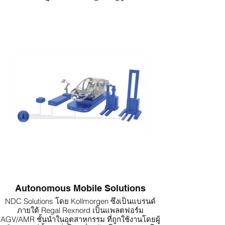
ระบบเพื่อความสะดวกในการใช้งาน
ความยืดหยุ่นและการรองรับมอเตอร์
รองรับมอเตอร์หลายประเภทและระบบฟีดแบ็ก
หลากหลาย
ปรับตัวได้กับเทคโนโลยีใหม่ ๆ และรองรับการ
เชื่อมต่อระบบความปลอดภัยเครื่องจักร
ไดรฟ์เซอร์โว (Servo Drives)
มีความกว้างแบนด์วิดธ์สูงด้วยอัตราอัปเดตวงจร
ควบคุมที่เร็ว
มีเครื่องมือปรับจูนที่ใช้งานง่ายช่วยแก้ปัญหาสั่น
สะเทือนและจับคู่โหลด
ใช้ระบบฟีดแบ็กความละเอียดสูง พร้อมอินเทอร์โพ
เลชันขั้นสูงระหว่างฟีดแบ็กกับแอมพลิไฟเออร์
ไดรฟ์สเต็ปเปอร์ (Stepper Drives)
มีตัวเลือกตั้งแต่ไดรฟ์ไมโครสเต็ปขนาดกะทัดรัด
จนถึงไดรฟ์ชี้ตำแหน่งเต็มรูปแบบ
ทุกไดรฟ์รองรับไมโครสเต็ป
มีฟีเจอร์ลดความไม่เสถียรช่วงกลางและลดกระแส
ไฟขณะพักเพื่อการทำงานที่เย็นกว่า
การเชื่อมต่อ (Connectivity)
รองรับฟิลด์บัส Ethernet หลายมาตรฐาน เช่น
Autonomous Mobile Solutions
EtherCAT, EtherNet/IP, Profinet, SERCOS III,
NDC Solutions โดย Kollmorgen ซึ่งเป็นแบรนด์
SynqNet
ภายใต้ Regal Rexnord เป็นแพลตฟอร์ม
รองรับฟิลด์บัสแบบดั้งเดิมในบางรุ่น เช่น Profibus,
AGV/AMR ชั้นนำในอุตสาหกรรม ที่ถูกใช้งานโดยผู้
DeviceNet, CanOpen, RS485, RS232, SERCOS