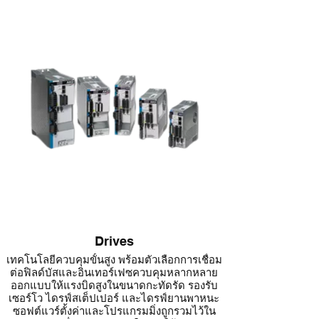
Housed/Shafted Motors)
Kollmorgen นำเสนอชุดมอเตอร์อุตสาหกรรม
ประสิทธิภาพสูงที่ครบถ้วนที่สุดในปัจจุบัน
เมื่อนำมอเตอร์อุตสาหกรรมที่มีให้เลือกหลากหลาย
นี้ มารวมกับชุดไดรฟ์เซอร์โว (High Performance
Servo Drives) หรือไดรฟ์สเต็ปเปอร์ (Stepper
Drives) ของเรา
เราสามารถตอบโจทย์ความต้องการที่ท้าทายที่สุด
ของคุณ และช่วยให้คุณสร้างเครื่องจักรที่ดีกว่า ได้
รวดเร็วกว่า
Drives
เทคโนโลยีควบคุมขั้นสูง พร้อมตัวเลือกการเชื่อม
ต่อฟิลด์บัสและอินเทอร์เฟซควบคุมหลากหลาย
ออกแบบให้แรงบิดสูงในขนาดกะทัดรัด รองรับ
เซอร์โว ไดรฟ์สเต็ปเปอร์ และไดรฟ์ยานพาหนะ
ซอฟต์แวร์ตั้งค่าและโปรแกรมมิ่งถูกรวมไว้ใน