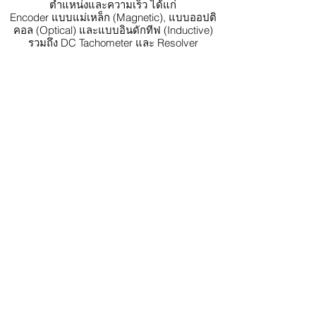
ตำแหน่งและความเร็ว ได้แก่
Encoder แบบแม่เหล็ก (Magnetic), แบบออปติ
คอล (Optical) และแบบอินดักทีฟ (Inductive)
รวมถึง DC Tachometer และ Resolver
เพื่อมอบโซลูชันที่เหมาะสมที่สุดสำหรับการใช้งาน
ที่หลากหลาย ครอบคลุมหลายอุตสาหกรรม ทั้งที่
ต้องการความแม่นยำสูงและการควบคุมการ
เคลื่อนไหวขั้นสูง
Accessories