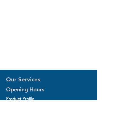
Our Services
Opening Hours
Product Profile
1.Factory Automation Motion Control
Product
2.Industrial Laser Equipments
3.Industrial Motor and Drivers
4.Industrial Computing and Software
5.Industrial Robotics