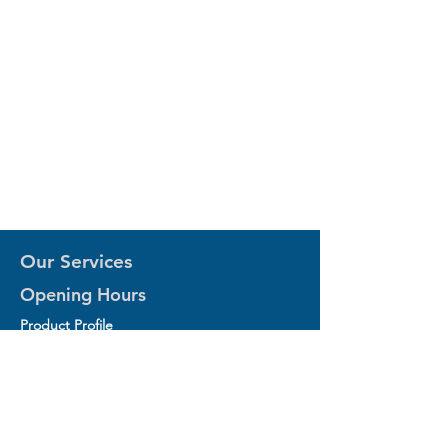
Our Services
Opening Hours
Product Profile
1.Factory Automation Motion Control
Product
2.Industrial Laser Equipments
3.Industrial Motor and Drivers
4.Industrial Computing and Software
5.Industrial Robotics